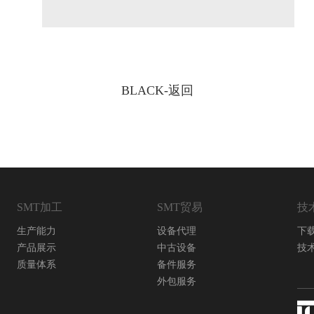
BLACK-返回
SMT加工
SMT贸易
技
生产能力
设备代理
下
产品展示
中古设备
技
质量体系
备件服务
外包服务